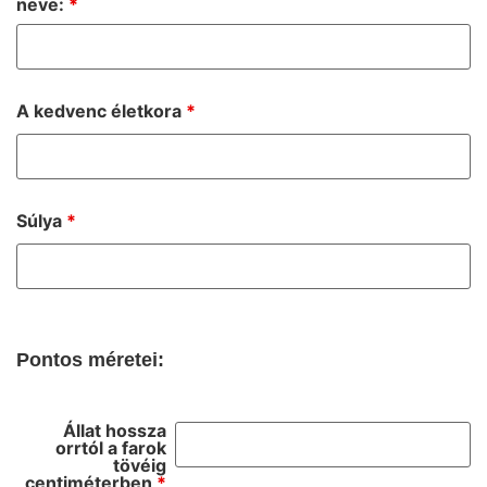
neve:
*
A kedvenc életkora
*
Súlya
*
Pontos méretei:
Állat hossza
orrtól a farok
tövéig
centiméterben
*