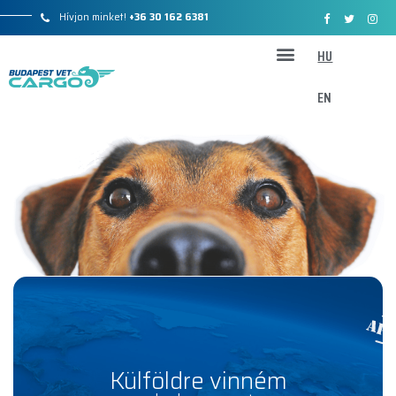
Hívjon minket!
+36 30 162 6381
HU
Légi Szállítóketrecek
Tanulságos esetek
EN
Külföldre vinném